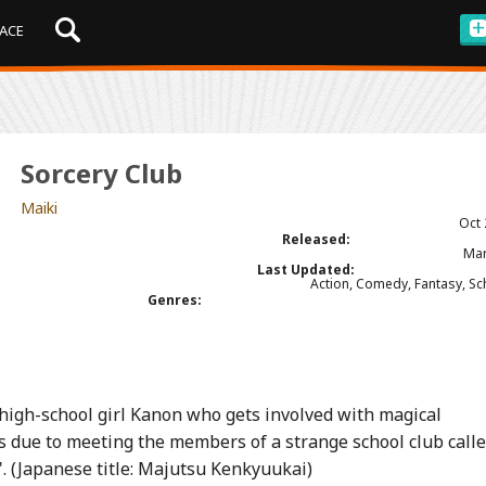
ACE
Sorcery Club
Maiki
Oct 
Released:
Mar
Last Updated:
Action, Comedy, Fantasy, Sch
Genres:
 high-school girl Kanon who gets involved with magical
 due to meeting the members of a strange school club calle
". (Japanese title: Majutsu Kenkyuukai)