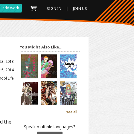
add work
|
SIGN IN
JOIN US
You Might Also Like...
23, 2013
 5, 2014
ool Life
see all
d the
Speak multiple languages?