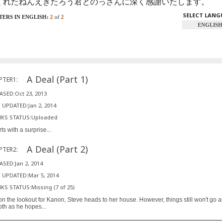
くれたねんえきたろう君とのっさんに深く感謝いたします。
SELECT LAN
ERS IN ENGLISH:
2
of
2
ENGLIS
A Deal (Part 1)
PTER1:
ASED:Oct 23, 2013
 UPDATED:Jan 2, 2014
KS STATUS:Uploaded
arts with a surprise...
A Deal (Part 2)
PTER2:
ASED:Jan 2, 2014
 UPDATED:Mar 5, 2014
KS STATUS:Missing (7 of 25)
l on the lookout for Kanon, Steve heads to her house. However, things still won't go a
th as he hopes...