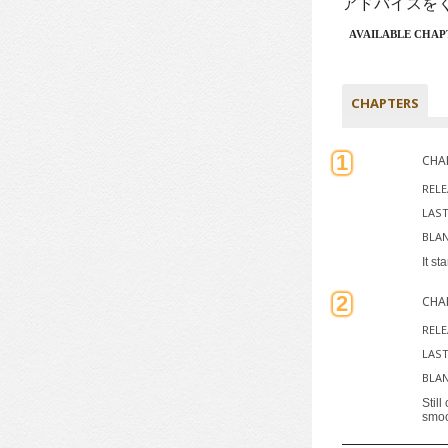
アドバイスを
AVAILABLE CHAPT
CHAPTERS
1
CHA
RELE
LAST
BLAN
It st
2
CHA
RELE
LAST
BLAN
Stil
smoo