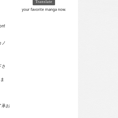
Translate
your favorite manga now.
on!
カノ
下さ
れま
了承お