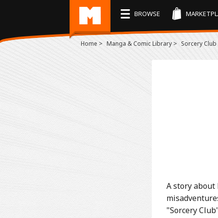
BROWSE
MARKETPL
>
>
Home
Manga & Comic Library
Sorcery Club
A story about
misadventures
"Sorcery Club