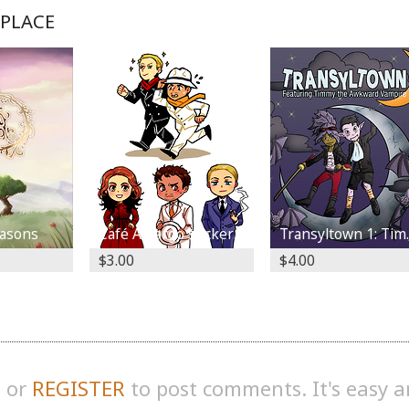
PLACE
asons
Café Amargo stickers set
Transyltow
$3.00
$4.00
N
or
REGISTER
to post comments. It's easy 