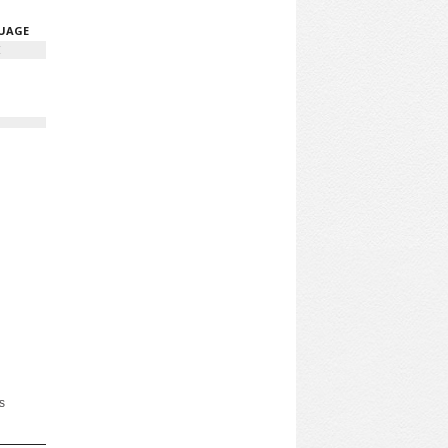
GUAGE
H
s