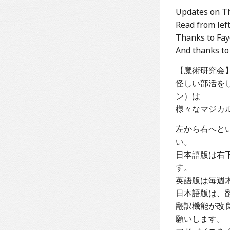
Updates on Th
Read from left
Thanks to Fay
And thanks to
【魔術研究会
怪しい部活を
ン）は
様々なマジカ
左から右へと
い。
日本語版は右下
す。
英語版は毎週
日本語版は、
翻訳機能が改
願いします。