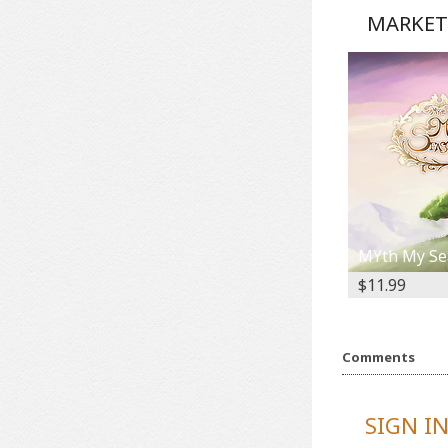
MARKET
MYth My Se
$11.99
Comments
SIGN I