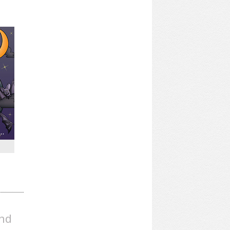
n 1: Timmy the Awkward Vampire
and